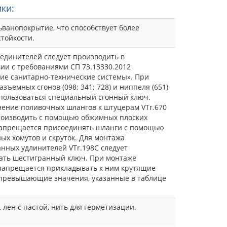
ки:
ьванопокрытие, что способствует более
стойкости.
единителей следует производить в
вии с требованиями СП 73.13330.2012
ие санитарно-технические системы». При
зъемных сгонов (098; 341; 728) и ниппеля (651)
пользоваться специальный сгонный ключ.
ение поливочных шлангов к штуцерам VTr.670
роизводить с помощью обжимных плоских
Запрещается присоединять шланги с помощью
ых хомутов и скруток. Для монтажа
нных удлинителей VTr.198C следует
ать шестигранный ключ. При монтаже
запрещается прикладывать к ним крутящие
превышающие значения, указанные в таблице
 лен с пастой, нить для герметизации.