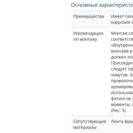
Основные характеристи
Преимущества
Имеет гал
коррозия 
Рекомендации
Монтаж со
по монтажу
соответст
«Внутренн
монтаже ра
должен ис
Присоедин
следует п
хомутов. 
проволочн
хромирова
использов
фитингов 
моменты, 
(Рис. 3).
Сопутствующие
Лента фум,
материалы