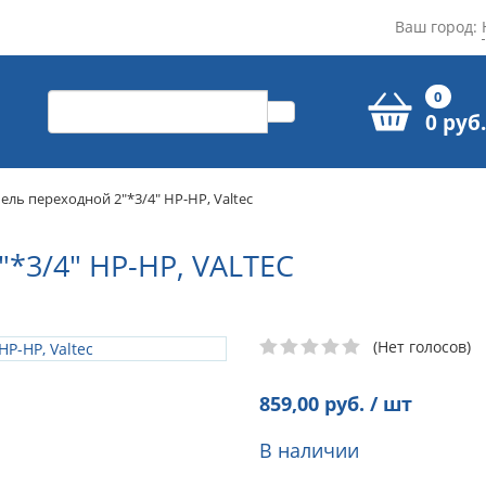
Ваш город:
0
0 руб.
ель переходной 2"*3/4" НР-НР, Valtec
3/4" НР-НР, VALTEC
(Нет голосов)
859,00
руб. / шт
В наличии