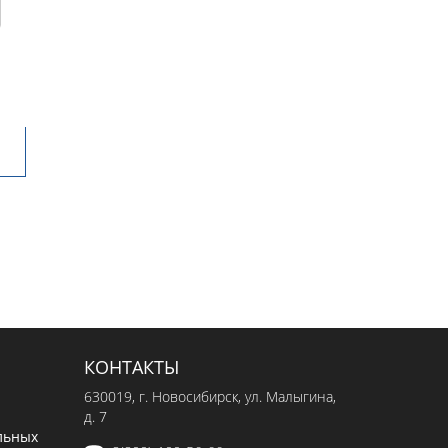
КОНТАКТЫ
630019
, г.
Новосибирск
,
ул. Малыгина,
д. 7
льных