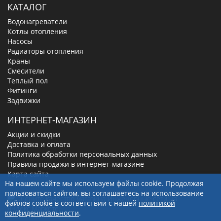
КАТАЛОГ
Водонагреватели
Котлы отопления
Насосы
Радиаторы отопления
Краны
Смесители
Теплый пол
Фитинги
Задвижки
ИНТЕРНЕТ-МАГАЗИН
Акции и скидки
Доставка и оплата
Политика обработки персональных данных
Правила продажи в интернет-магазине
Карта сайта
На нашем сайте мы используем файлы cookie. Продолжая
Личный кабинет
пользоваться сайтом, вы соглашаетесь на использование
файлов cookie в соответствии с нашей
политикой
конфиденциальности
.