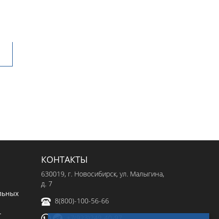
КОНТАКТЫ
630019
, г.
Новосибирск
,
ул. Малыгина,
д. 7
льных
8(800)-100-56-66
-
+7(923)249-40-97