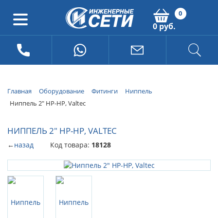
0
0 руб.
Главная
Оборудование
Фитинги
Ниппель
Ниппель 2" НР-НР, Valtec
НИППЕЛЬ 2" НР-НР, VALTEC
←
назад
Код товара:
18128