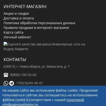
ИНТЕРНЕТ-МАГАЗИН
Акции и скидки
Доставка и оплата
Политика обработки персональных данных
Правила продажи в интернет-магазине
Карта сайта
Личный кабинет
КОНТАКТЫ
630019
, г.
Новосибирск
,
ул. Малыгина, д. 7
8(800)-100-56-66
+7(923)249-40-97
На нашем сайте мы используем файлы cookie. Продолжая
sale@ingenerseti.ru
пользоваться сайтом, вы соглашаетесь на использование
файлов cookie в соответствии с нашей
политикой
конфиденциальности
.