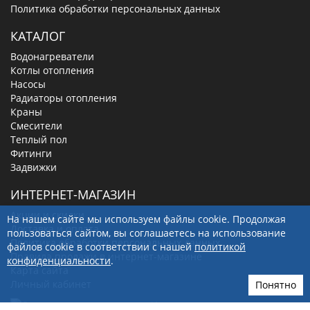
Политика обработки персональных данных
КАТАЛОГ
Водонагреватели
Котлы отопления
Насосы
Радиаторы отопления
Краны
Смесители
Теплый пол
Фитинги
Задвижки
ИНТЕРНЕТ-МАГАЗИН
Акции и скидки
На нашем сайте мы используем файлы cookie. Продолжая
Доставка и оплата
пользоваться сайтом, вы соглашаетесь на использование
Политика обработки персональных данных
файлов cookie в соответствии с нашей
политикой
Правила продажи в интернет-магазине
конфиденциальности
.
Карта сайта
Личный кабинет
Понятно