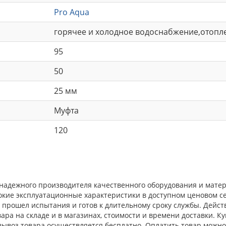
Pro Aqua
горячее и холодное водоснабжение,отопл
95
50
25 мм
Муфта
120
 надежного производителя качественного оборудования и матер
окие эксплуатационные характеристики в доступном ценовом с
прошел испытания и готов к длительному сроку службы. Действ
ра на складе и в магазинах, стоимости и времени доставки. К
овывоз товара осуществляется бесплатно. Оплатить товар можн