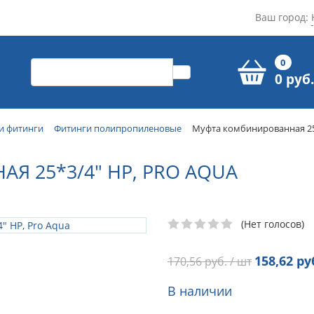
Ваш город:
0
0 руб.
и фитинги
Фитинги полипропиленовые
Муфта комбинированная 25*
 25*3/4" НР, PRO AQUA
(Нет голосов)
158,62
руб
170,56
руб. / шт
В наличии