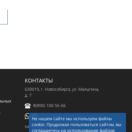
КОНТАКТЫ
630019
, г.
Новосибирск
,
ул. Малыгина,
д. 7
льных
8(800)-100-56-66
-
+7(923)249-40-97
На нашем сайте мы используем файлы
cookie. Продолжая пользоваться сайтом, вы
sale@ingenerseti.ru
соглашаетесь на использование файлов