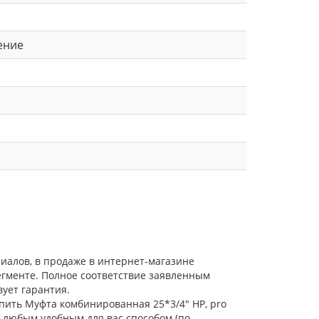
ение
иалов, в продаже в интернет-магазине
егменте. Полное соответствие заявленным
ует гарантия.
упить Муфта комбинированная 25*3/4" НР, pro
о любым удобным для вас способом (по