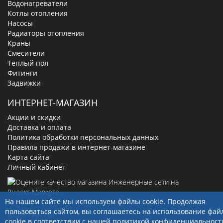
Водонагреватели
Котлы отопления
Насосы
Радиаторы отопления
Краны
Смесители
Теплый пол
Фитинги
Задвижки
ИНТЕРНЕТ-МАГАЗИН
Акции и скидки
Доставка и оплата
Политика обработки персональных данных
Правила продажи в интернет-магазине
Карта сайта
Личный кабинет
На нашем сайте мы используем файлы cookie. Продолжая
пользоваться сайтом, вы соглашаетесь на использование фай
КОНТАКТЫ
cookie в соответствии с нашей
политикой конфиденциальност