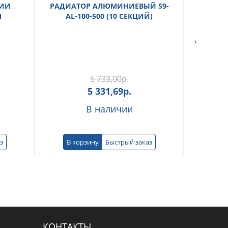
ЦИИ
РАДИАТОР АЛЮМИНИЕВЫЙ S9-
ТРУБ
М
AL-100-500 (10 СЕКЦИЙ)
СТЕКЛО
PN
5 733,00
р.
5 331,69
р.
В наличии
з
В корзину
Быстрый заказ
В к
КОНТАКТЫ