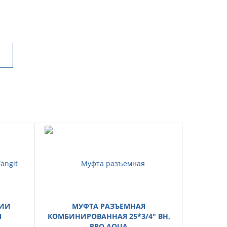
ЦИИ
МУФТА РАЗЪЕМНАЯ
ТРУБ
М
КОМБИНИРОВАННАЯ 25*3/4" ВН,
PRO AQUA
СТЕКЛО