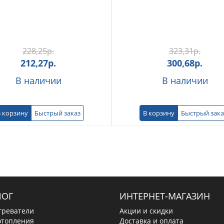
228,25
р.
323,31
р.
212,27
р.
300,68
р.
В наличии
В наличии
 корзину
Быстрый заказ
В корзину
Быстрый зака
ЛОГ
ИНТЕРНЕТ-МАГАЗИН
греватели
Акции и скидки
отопления
Доставка и оплата