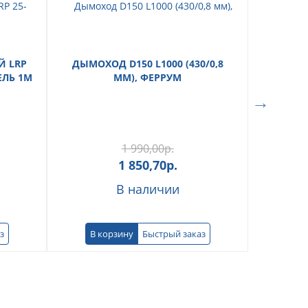
 LRP
ДЫМОХОД D150 L1000 (430/0,8
ПЛО
ЕЛЬ 1М
ММ), ФЕРРУМ
D150*21
1 990,00
р.
1 850,70
р.
В наличии
з
В корзину
Быстрый заказ
В к