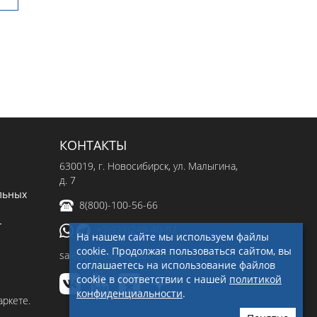
КОНТАКТЫ
630019
, г.
Новосибирск
,
ул. Малыгина,
д. 7
льных
8(800)-100-56-66
-
+7(923)249-40-97
На нашем сайте мы используем файлы
cookie. Продолжая пользоваться сайтом, вы
sale@ingenerseti.ru
соглашаетесь на использование файлов
cookie в соответствии с нашей
политикой
конфиденциальности
.