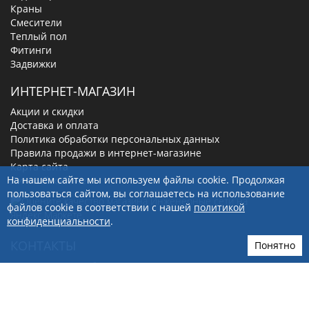
Краны
Смесители
Теплый пол
Фитинги
Задвижки
ИНТЕРНЕТ-МАГАЗИН
Акции и скидки
Доставка и оплата
Политика обработки персональных данных
Правила продажи в интернет-магазине
Карта сайта
На нашем сайте мы используем файлы cookie. Продолжая
Личный кабинет
пользоваться сайтом, вы соглашаетесь на использование
файлов cookie в соответствии с нашей
политикой
конфиденциальности
.
КОНТАКТЫ
Понятно
630019
, г.
Новосибирск
,
ул. Малыгина, д. 7
8(800)-100-56-66