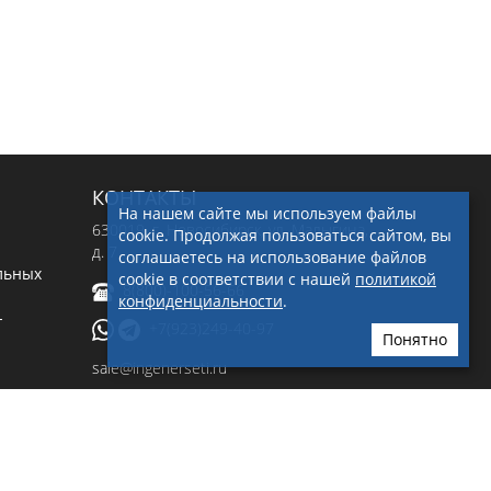
КОНТАКТЫ
На нашем сайте мы используем файлы
630019
, г.
Новосибирск
,
ул. Малыгина,
cookie. Продолжая пользоваться сайтом, вы
д. 7
соглашаетесь на использование файлов
льных
cookie в соответствии с нашей
политикой
8(800)-100-56-66
конфиденциальности
.
-
+7(923)249-40-97
Понятно
sale@ingenerseti.ru