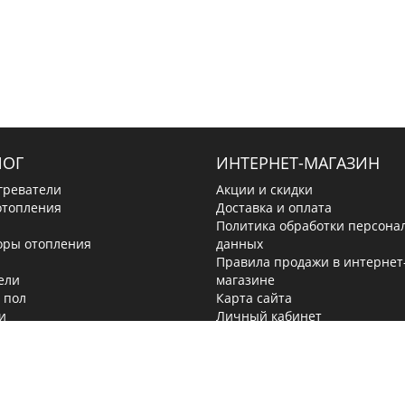
ЛОГ
ИНТЕРНЕТ-МАГАЗИН
греватели
Акции и скидки
отопления
Доставка и оплата
Политика обработки персона
оры отопления
данных
Правила продажи в интернет
ели
магазине
 пол
Карта сайта
и
Личный кабинет
ки
© 2026 «Инженерные сети»