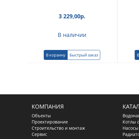
3 229,00
р.
В наличии
В корзину
Быстрый заказ
В
КОМПАНИЯ
КАТА
Объекты
Водона
Проектирование
Котлы 
Строительство и монтаж
Насосы
Сервис
Радиат