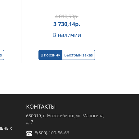
4 010,90
р.
3 730,14
р.
В наличии
з
В корзину
Быстрый заказ
КОНТАКТЫ
630019
, г.
Новосибирск
,
ул. Малыгина,
д. 7
льных
8(800)-100-56-66