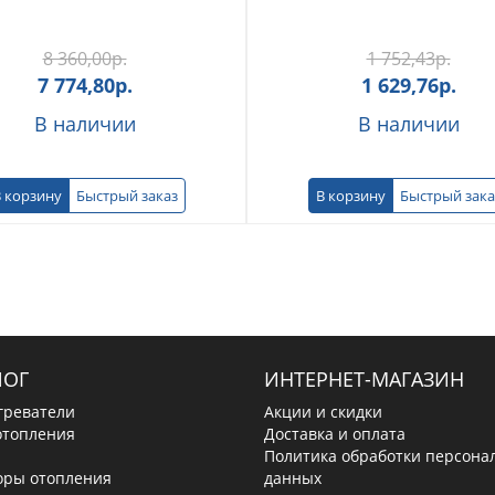
8 360,00
р.
1 752,43
р.
7 774,80
р.
1 629,76
р.
В наличии
В наличии
 корзину
Быстрый заказ
В корзину
Быстрый зака
ЛОГ
ИНТЕРНЕТ-МАГАЗИН
греватели
Акции и скидки
отопления
Доставка и оплата
Политика обработки персона
оры отопления
данных