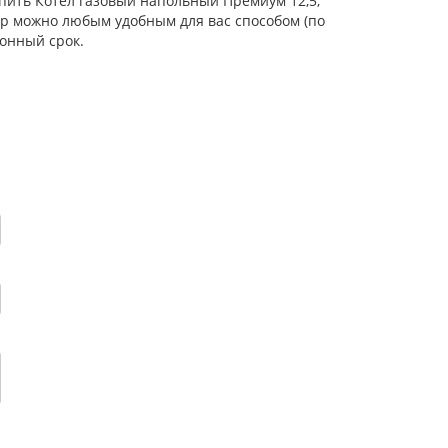
упить Котел газовый напольный Премиум 12,5,
ар можно любым удобным для вас способом (по
онный срок.