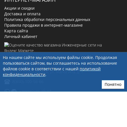
Акции и скидки
Доставка и оплата
Политика обработки персональных данных
Правила продажи в интернет-магазине
Карта сайта
Личный кабинет
На нашем сайте мы используем файлы cookie. Продолжая
КОНТАКТЫ
пользоваться сайтом, вы соглашаетесь на использование
файлов cookie в соответствии с нашей
политикой
630019
, г.
Новосибирск
,
ул. Малыгина, д. 7
конфиденциальности
.
8(800)-100-56-66
Понятно
+7(923)249-40-97
sale@ingenerseti.ru
© 2026 «Инженерные сети»