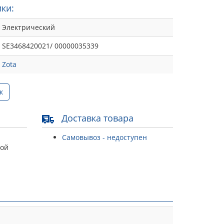
ки:
Электрический
SE3468420021/ 00000035339
Zota
к
Доставка товара
Самовывоз - недоступен
той