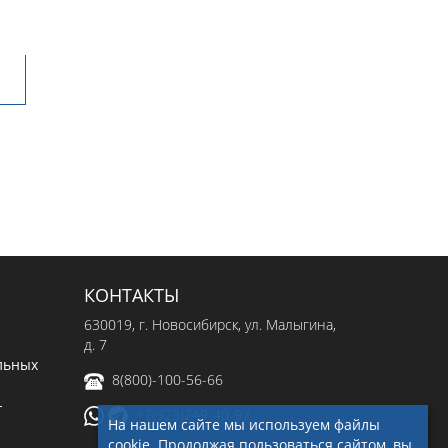
КОНТАКТЫ
630019
, г.
Новосибирск
,
ул. Малыгина,
д. 7
льных
8(800)-100-56-66
-
+7(923)249-40-97
На нашем сайте мы используем файлы
cookie. Продолжая пользоваться сайтом, вы