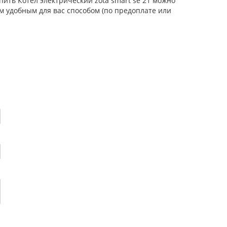
пить Котел электрический zota smart se 21 можно
м удобным для вас способом (по предоплате или