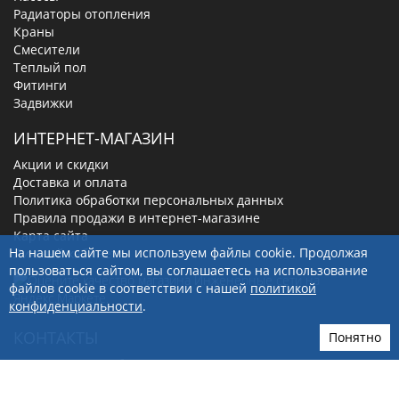
Радиаторы отопления
Краны
Смесители
Теплый пол
Фитинги
Задвижки
ИНТЕРНЕТ-МАГАЗИН
Акции и скидки
Доставка и оплата
Политика обработки персональных данных
Правила продажи в интернет-магазине
Карта сайта
На нашем сайте мы используем файлы cookie. Продолжая
Личный кабинет
пользоваться сайтом, вы соглашаетесь на использование
файлов cookie в соответствии с нашей
политикой
конфиденциальности
.
КОНТАКТЫ
Понятно
630019
, г.
Новосибирск
,
ул. Малыгина, д. 7
8(800)-100-56-66