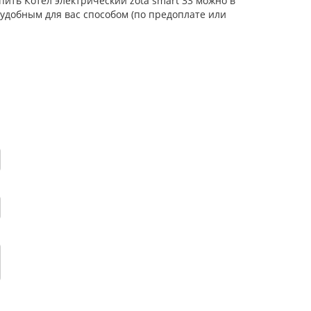
пить Котел электрический zota smart 33 можно в
удобным для вас способом (по предоплате или