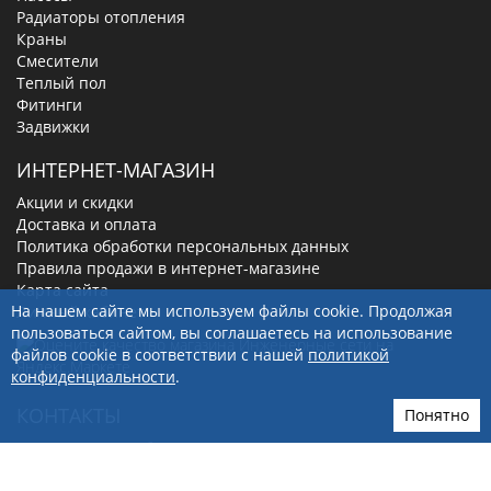
Радиаторы отопления
Краны
Смесители
Теплый пол
Фитинги
Задвижки
ИНТЕРНЕТ-МАГАЗИН
Акции и скидки
Доставка и оплата
Политика обработки персональных данных
Правила продажи в интернет-магазине
Карта сайта
На нашем сайте мы используем файлы cookie. Продолжая
Личный кабинет
пользоваться сайтом, вы соглашаетесь на использование
файлов cookie в соответствии с нашей
политикой
конфиденциальности
.
КОНТАКТЫ
Понятно
630019
, г.
Новосибирск
,
ул. Малыгина, д. 7
8(800)-100-56-66