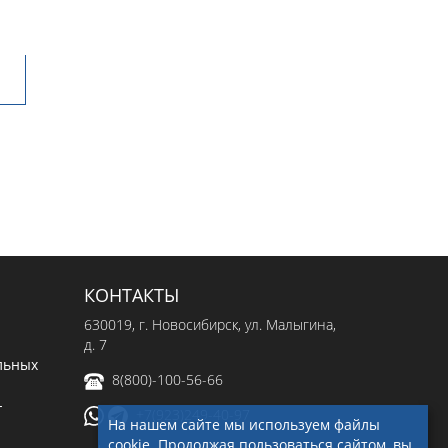
КОНТАКТЫ
630019
, г.
Новосибирск
,
ул. Малыгина,
д. 7
льных
8(800)-100-56-66
-
+7(923)249-40-97
На нашем сайте мы используем файлы
cookie. Продолжая пользоваться сайтом, вы