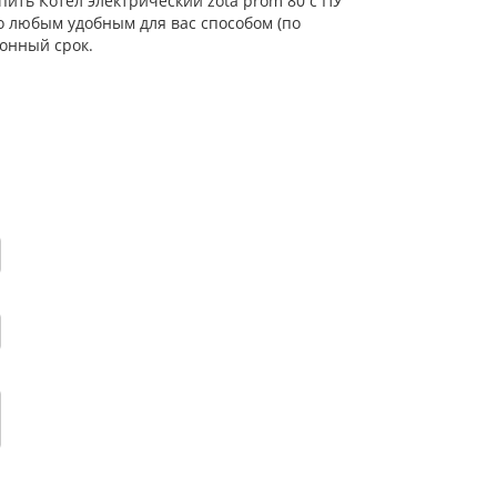
пить Котел электрический zota prom 80 с ПУ
о любым удобным для вас способом (по
онный срок.