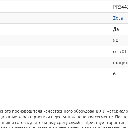
PR344
Zota
Да
80
от 701
стаци
6
ежного производителя качественного оборудования и материал
ационные характеристики в доступном ценовом сегменте. Полн
ния и готов к длительному сроку службы. Действует гарантия.