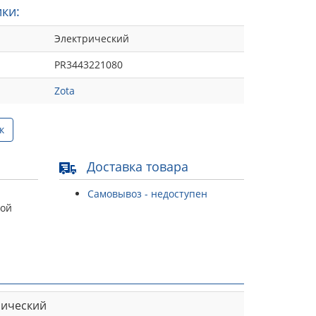
ки:
Электрический
PR3443221080
Zota
к
Доставка товара
Самовывоз - недоступен
той
рический