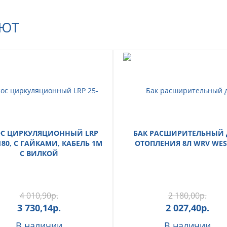
АЮТ
С ЦИРКУЛЯЦИОННЫЙ LRP
БАК РАСШИРИТЕЛЬНЫЙ 
180, С ГАЙКАМИ, КАБЕЛЬ 1М
ОТОПЛЕНИЯ 8Л WRV WES
С ВИЛКОЙ
4 010,90
р.
2 180,00
р.
3 730,14
р.
2 027,40
р.
В наличии
В наличии