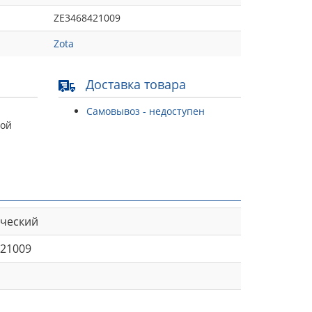
ZE3468421009
Zota
Доставка товара
Самовывоз - недоступен
той
ический
21009