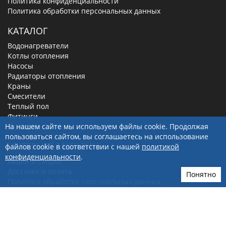
Политика конфиденциальности
Политика обработки персональных данных
КАТАЛОГ
Водонагреватели
Котлы отопления
Насосы
Радиаторы отопления
Краны
Смесители
Теплый пол
Фитинги
На нашем сайте мы используем файлы cookie. Продолжая
Задвижки
пользоваться сайтом, вы соглашаетесь на использование
ИНТЕРНЕТ-МАГАЗИН
файлов cookie в соответствии с нашей
политикой
конфиденциальности
.
Акции и скидки
Доставка и оплата
Понятно
Политика обработки персональных данных
Правила продажи в интернет-магазине
Карта сайта
Личный кабинет