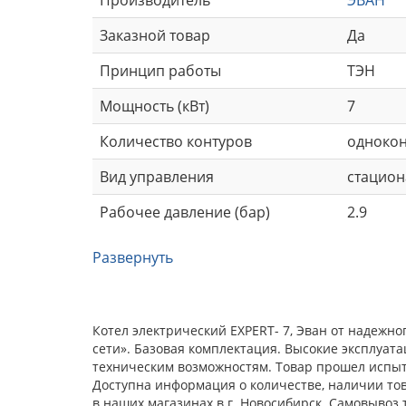
Заказной товар
Да
Принцип работы
ТЭН
Мощность (кВт)
7
Количество контуров
одноко
Вид управления
стацион
Рабочее давление (бар)
2.9
Развернуть
Котел электрический EXPERT- 7, Эван от надежн
сети». Базовая комплектация. Высокие эксплуат
техническим возможностям. Товар прошел испыта
Доступна информация о количестве, наличии това
в наших магазинах в г. Новосибирск. Самовывоз