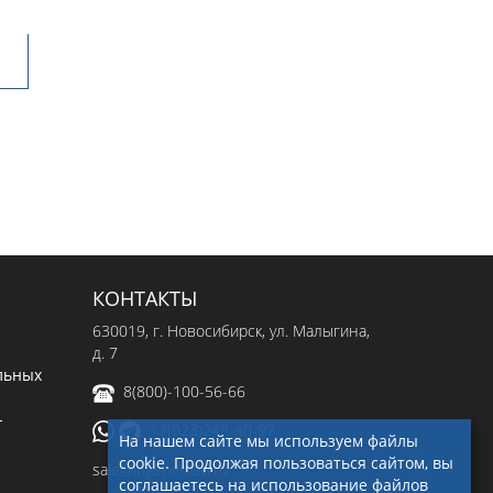
КОНТАКТЫ
630019
, г.
Новосибирск
,
ул. Малыгина,
д. 7
льных
8(800)-100-56-66
-
+7(923)249-40-97
На нашем сайте мы используем файлы
cookie. Продолжая пользоваться сайтом, вы
sale@ingenerseti.ru
соглашаетесь на использование файлов