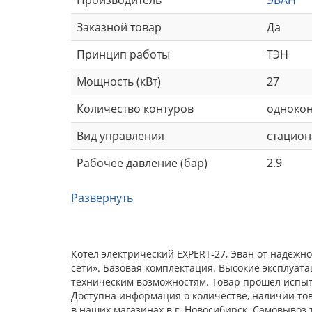
Заказной товар
Да
Принцип работы
ТЭН
Мощность (кВт)
27
Количество контуров
одноко
Вид управления
стацион
Рабочее давление (бар)
2.9
Развернуть
Котел электрический EXPERT-27, Эван от надежн
сети». Базовая комплектация. Высокие эксплуат
техническим возможностям. Товар прошел испыта
Доступна информация о количестве, наличии това
в наших магазинах в г. Новосибирск. Самовывоз