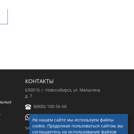
КОНТАКТЫ
630019
, г.
Новосибирск
,
ул. Малыгина,
д. 7
льных
8(800)-100-56-66
-
+7(923)249-40-97
На нашем сайте мы используем файлы
cookie. Продолжая пользоваться сайтом, вы
sale@ingenerseti.ru
соглашаетесь на использование файлов