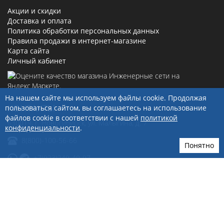
Акции и скидки
Доставка и оплата
Политика обработки персональных данных
Правила продажи в интернет-магазине
Карта сайта
Личный кабинет
На нашем сайте мы используем файлы cookie. Продолжая
КОНТАКТЫ
пользоваться сайтом, вы соглашаетесь на использование
файлов cookie в соответствии с нашей
политикой
630019
, г.
Новосибирск
,
ул. Малыгина, д. 7
конфиденциальности
.
8(800)-100-56-66
Понятно
+7(923)249-40-97
sale@ingenerseti.ru
© 2026 «Инженерные сети»