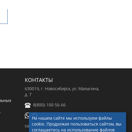
КОНТАКТЫ
630019
, г.
Новосибирск
,
ул. Малыгина,
д. 7
льных
8(800)-100-56-66
-
+7(923)249-40-97
На нашем сайте мы используем файлы
cookie. Продолжая пользоваться сайтом, вы
sale@ingenerseti.ru
соглашаетесь на использование файлов