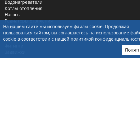
Водонагреватели
Котлы отопления
Насосы
Радиаторы отопления
На нашем сайте мы используем файлы cookie. Продолжая
Краны
пользоваться сайтом, вы соглашаетесь на использование фай
Смесители
cookie в соответствии с нашей
политикой конфиденциальност
Теплый пол
Фитинги
Понят
Задвижки
ИНТЕРНЕТ-МАГАЗИН
Акции и скидки
Доставка и оплата
Политика обработки персональных данных
Правила продажи в интернет-магазине
Карта сайта
Личный кабинет
КОНТАКТЫ