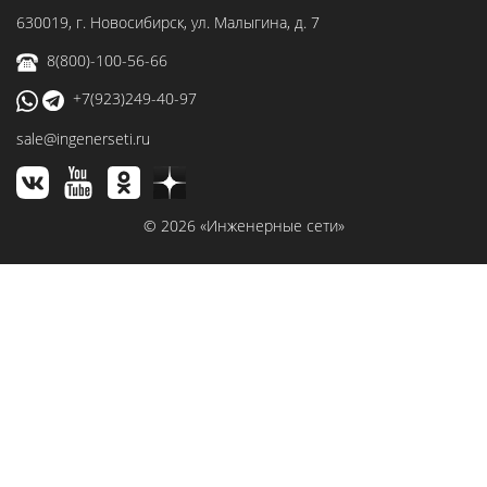
630019
, г.
Новосибирск
,
ул. Малыгина, д. 7
8(800)-100-56-66
+7(923)249-40-97
sale@ingenerseti.ru
© 2026 «Инженерные сети»