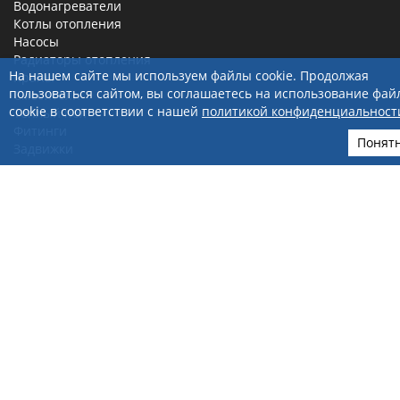
Водонагреватели
Котлы отопления
Насосы
Радиаторы отопления
На нашем сайте мы используем файлы cookie. Продолжая
Краны
пользоваться сайтом, вы соглашаетесь на использование фай
Смесители
cookie в соответствии с нашей
политикой конфиденциальност
Теплый пол
Фитинги
Понят
Задвижки
ИНТЕРНЕТ-МАГАЗИН
Акции и скидки
Доставка и оплата
Политика обработки персональных данных
Правила продажи в интернет-магазине
Карта сайта
Личный кабинет
КОНТАКТЫ