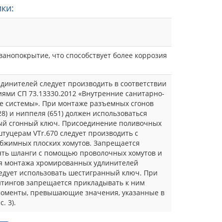
ки:
ванопокрытие, что способствует более коррозия
динителей следует производить в соответствии
иями СП 73.13330.2012 «Внутренние санитарно-
е системы». При монтаже разъемных сгонов
728) и ниппеля (651) должен использоваться
ый сгонный ключ. Присоединение поливочных
штуцерам VTr.670 следует производить с
жимных плоских хомутов. Запрещается
ть шланги с помощью проволочных хомутов и
ля монтажа хромированных удлинителей
ледует использовать шестигранный ключ. При
тингов запрещается прикладывать к ним
оменты, превышающие значения, указанные в
. 3).