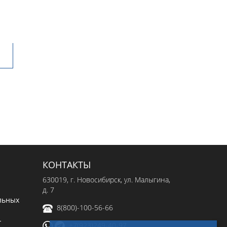
КОНТАКТЫ
630019
, г.
Новосибирск
,
ул. Малыгина,
д. 7
льных
8(800)-100-56-66
-
+7(923)249-40-97