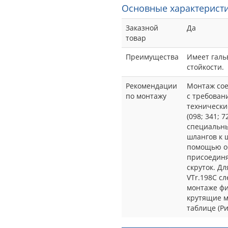
Основные характеристи
Заказной
Да
товар
Преимущества
Имеет галь
стойкости.
Рекомендации
Монтаж сое
по монтажу
с требован
технически
(098; 341; 
специальн
шлангов к 
помощью об
присоединя
скруток. Д
VTr.198C с
монтаже фи
крутящие м
таблице (Рис