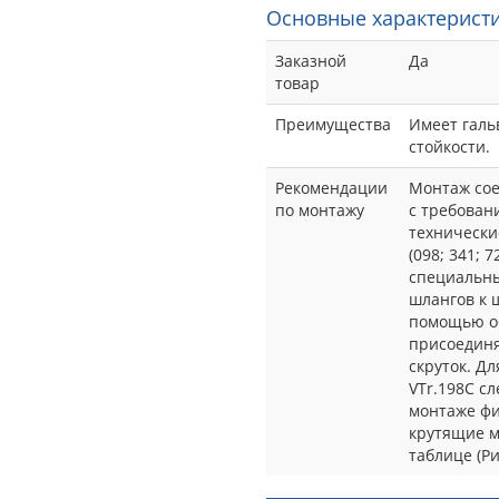
Основные характеристи
Заказной
Да
товар
Преимущества
Имеет галь
стойкости.
Рекомендации
Монтаж сое
по монтажу
с требован
технически
(098; 341; 
специальн
шлангов к 
помощью об
присоединя
скруток. Д
VTr.198C с
монтаже фи
крутящие м
таблице (Рис