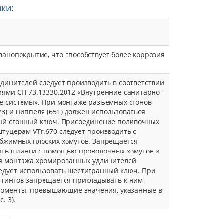
ки:
ванопокрытие, что способствует более коррозия
динителей следует производить в соответствии
иями СП 73.13330.2012 «Внутренние санитарно-
е системы». При монтаже разъемных сгонов
728) и ниппеля (651) должен использоваться
ый сгонный ключ. Присоединение поливочных
штуцерам VTr.670 следует производить с
жимных плоских хомутов. Запрещается
ть шланги с помощью проволочных хомутов и
ля монтажа хромированных удлинителей
ледует использовать шестигранный ключ. При
тингов запрещается прикладывать к ним
оменты, превышающие значения, указанные в
. 3).