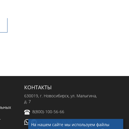
КОНТАКТЫ
630019
, г.
Новосибирск
,
ул. Малыгина,
д. 7
льных
8(800)-100-56-66
-
+7(923)249-40-97
На нашем сайте мы используем файлы