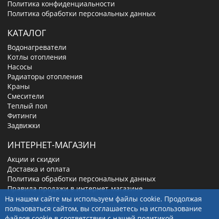
Политика конфиденциальности
Политика обработки персональных данных
КАТАЛОГ
Водонагреватели
Котлы отопления
Насосы
Радиаторы отопления
Краны
Смесители
Теплый пол
Фитинги
Задвижки
ИНТЕРНЕТ-МАГАЗИН
Акции и скидки
Доставка и оплата
Политика обработки персональных данных
Правила продажи в интернет-магазине
Карта сайта
На нашем сайте мы используем файлы cookie. Продолжая
Личный кабинет
пользоваться сайтом, вы соглашаетесь на использование
файлов cookie в соответствии с нашей
политикой