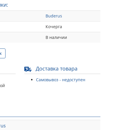
ки:
Buderus
Кочерга
В наличии
к
Доставка товара
Самовывоз - недоступен
той
rus