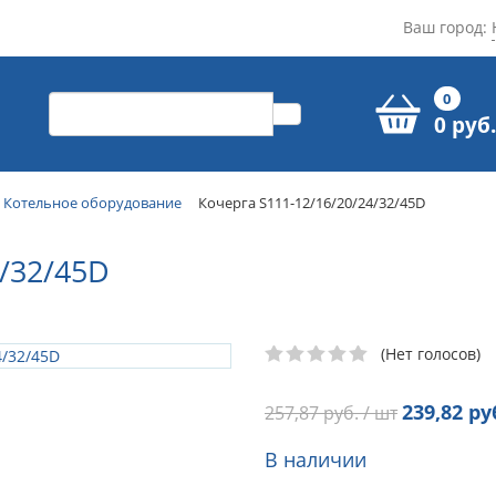
Ваш город:
0
0 руб.
Котельное оборудование
Кочерга S111-12/16/20/24/32/45D
/32/45D
(Нет голосов)
239,82
руб
257,87
руб. / шт
В наличии