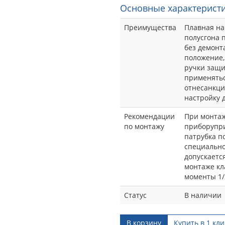
Основные характеристи
Преимущества
Плавная на
полусгона 
без демонт
положение,
ручки защи
применятьс
отнесанкц
настройку 
Рекомендации
При монтаж
по монтажу
приборупри
патрубка п
специально
допускаетс
монтаже кл
моменты 1/2
Статус
В наличии
В корзину
Купить в 1 кли