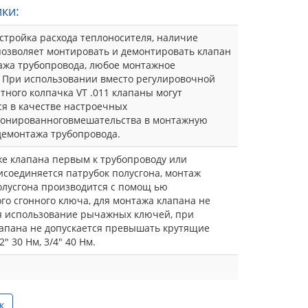
ки:
стройка расхода теплоносителя, наличие
позволяет монтировать и демонтировать клапан
ажа трубопровода, любое монтажное
 При использовании вместо регулировочной
тного колпачка VT .011 клапаны могут
я в качестве настроечных
ионированноговмешательства в монтажную
демонтажа трубопровода.
е клапана первым к трубопроводу или
соединяется патрубок полусгона, монтаж
олусгона производится с помощ ью
го сгонного ключа, для монтажа клапана не
я использование рычажных ключей, при
апана не допускается превышать крутящие
" 30 Нм, 3/4" 40 Нм.
к