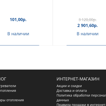
101,00
р.
3 120,00
р.
2 901,60
р.
В наличии
В наличии
 корзину
Быстрый заказ
В корзину
Быстрый зака
ЛОГ
ИНТЕРНЕТ-МАГАЗИН
греватели
Акции и скидки
отопления
Доставка и оплата
Политика обработки персона
оры отопления
данных
Правила продажи в интернет