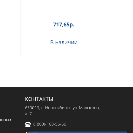
717,65
р.
В наличии
з
В корзину
Быстрый заказ
КОНТАКТЫ
630019
, г.
Новосибирск
,
ул. Малыгина,
д. 7
льных
8(800)-100-56-66
-