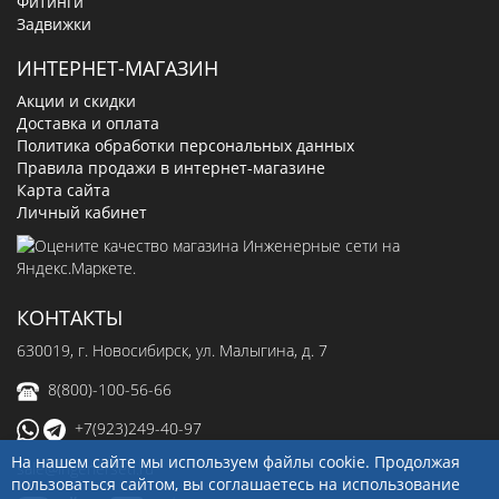
Фитинги
Задвижки
ИНТЕРНЕТ-МАГАЗИН
Акции и скидки
Доставка и оплата
Политика обработки персональных данных
Правила продажи в интернет-магазине
Карта сайта
Личный кабинет
КОНТАКТЫ
630019
, г.
Новосибирск
,
ул. Малыгина, д. 7
8(800)-100-56-66
+7(923)249-40-97
На нашем сайте мы используем файлы cookie. Продолжая
sale@ingenerseti.ru
пользоваться сайтом, вы соглашаетесь на использование