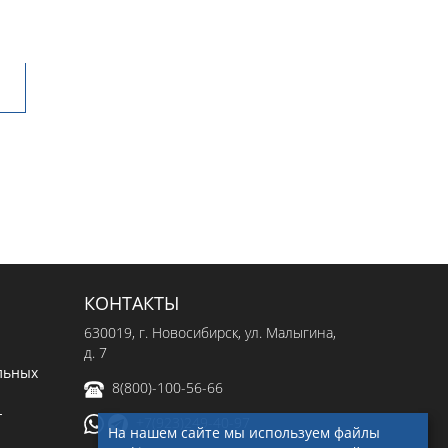
КОНТАКТЫ
630019
, г.
Новосибирск
,
ул. Малыгина,
д. 7
льных
8(800)-100-56-66
-
+7(923)249-40-97
На нашем сайте мы используем файлы