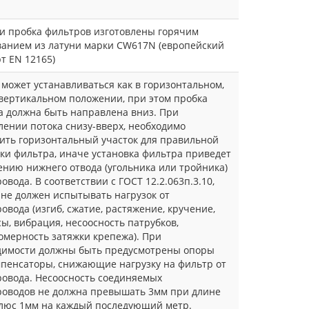
 и пробка фильтров изготовлены горячим
ванием из латуни марки CW617N (европейский
т EN 12165)
может устанавливаться как в горизонтальном,
 вертикальном положении, при этом пробка
а должна быть направлена вниз. При
ении потока снизу-вверх, необходимо
ить горизонтальный участок для правильной
ки фильтра, иначе установка фильтра приведет
ению нижнего отвода (угольника или тройника)
овода. В соответствии с ГОСТ 12.2.063п.3.10,
не должен испытывать нагрузок от
овода (изгиб, сжатие, растяжение, кручение,
ы, вибрация, несоосность патрубков,
омерность затяжки крепежа). При
димости должны быть предусмотрены опоры
мпенсаторы, снижающие нагрузку на фильтр от
ровода. Несоосность соединяемых
роводов не должна превышать 3мм при длине
плюс 1мм на каждый последующий метр.