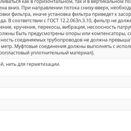
ливаться как в горизонтальном, так и в вертикальном п
на вниз. При направлении потока снизу-вверх, необхо
овки фильтра, иначе установка фильтра приведет к засо
а. В соответствии с ГОСТ 12.2.063п.3.10, фильтр не дол
яжение, кручение, перекосы, вибрация, несоосность патр
олжны быть предусмотрены опоры или компенсаторы, с
сность соединяемых трубопроводов не должна превышат
метр. Муфтовые соединения должны выполнять с исполь
ропластовый уплотнительный материал).
ой, нить для герметизации.