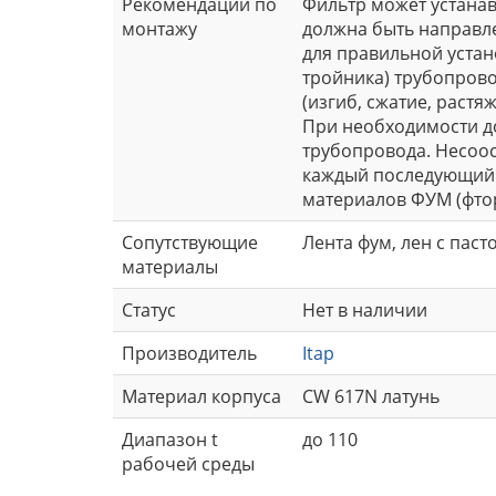
Рекомендации по
Фильтр может устанав
монтажу
должна быть направле
для правильной устан
тройника) трубопровод
(изгиб, сжатие, раст
При необходимости д
трубопровода. Несоо
каждый последующий 
материалов ФУМ (фто
Сопутствующие
Лента фум, лен с паст
материалы
Статус
Нет в наличии
Производитель
Itap
Материал корпуса
CW 617N латунь
Диапазон t
до 110
рабочей среды