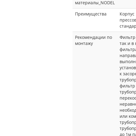
материалы_NODEL
Преимущества
Корпус
прессо
стандар
Рекомендации по
Фильтр 
монтажу
так и в
фильтр
направл
выполн
установ
к засор
трубопр
фильтр 
трубопр
перекос
неравн
необхо
или ко
трубоп
трубоп
до 1м 