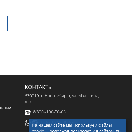
КОНТАКТЫ
630019
, г.
Новосибирск
,
ул. Малыгина,
д. 7
льных
8(800)-100-56-66
-
+7(923)249-40-97
На нашем сайте мы используем файлы
cookie. Продолжая пользоваться сайтом, вы