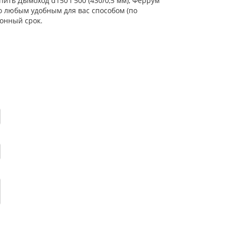
ить Дымоход d150 l 500 (430/0,5 мм), Феррум
о любым удобным для вас способом (по
онный срок.