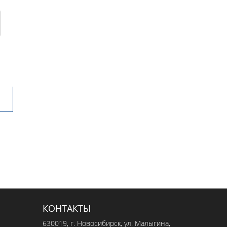
КОНТАКТЫ
630019
, г.
Новосибирск
,
ул. Малыгина,