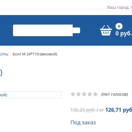
Ваш город:
0
0 руб.
олты
Болт М 24*110 (весовой)
)
(Нет голосов)
126,71
руб.
136,25
руб. / кг
Под заказ