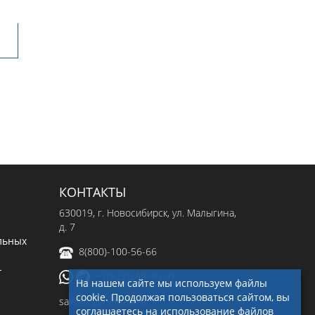
КОНТАКТЫ
630019
, г.
Новосибирск
,
ул. Малыгина,
д. 7
льных
8(800)-100-56-66
-
+7(923)249-40-97
На нашем сайте мы используем файлы
cookie. Продолжая пользоваться сайтом, вы
sale@ingenerseti.ru
соглашаетесь на использование файлов