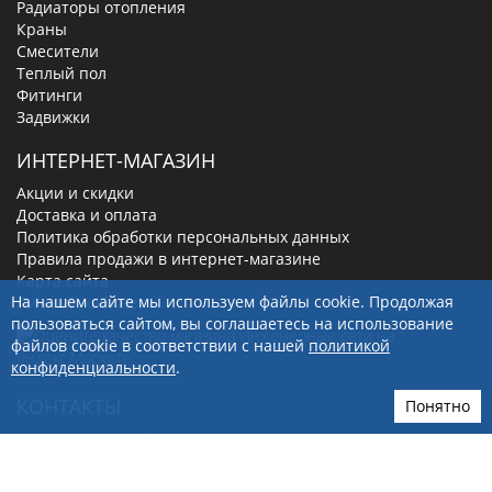
Радиаторы отопления
Краны
Смесители
Теплый пол
Фитинги
Задвижки
ИНТЕРНЕТ-МАГАЗИН
Акции и скидки
Доставка и оплата
Политика обработки персональных данных
Правила продажи в интернет-магазине
Карта сайта
На нашем сайте мы используем файлы cookie. Продолжая
Личный кабинет
пользоваться сайтом, вы соглашаетесь на использование
файлов cookie в соответствии с нашей
политикой
конфиденциальности
.
КОНТАКТЫ
Понятно
630019
, г.
Новосибирск
,
ул. Малыгина, д. 7
8(800)-100-56-66