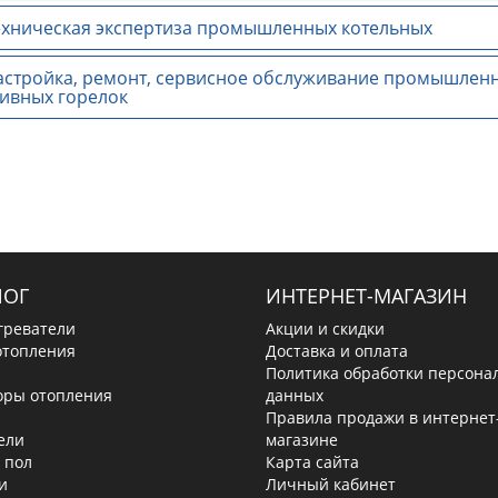
хническая экспертиза промышленных котельных
стройка, ремонт, сервисное обслуживание промышленн
ивных горелок
ЛОГ
ИНТЕРНЕТ-МАГАЗИН
греватели
Акции и скидки
отопления
Доставка и оплата
Политика обработки персона
оры отопления
данных
Правила продажи в интернет
ели
магазине
 пол
Карта сайта
и
Личный кабинет