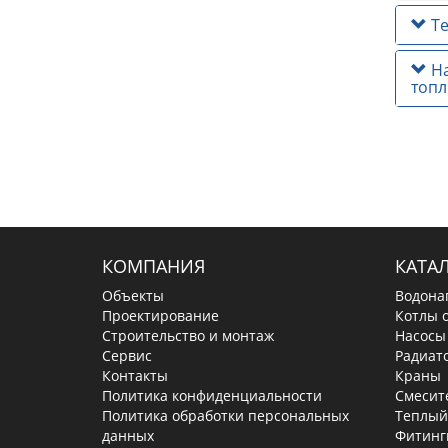
Те
На
топл
КОМПАНИЯ
КАТА
Объекты
Водона
Проектирование
Котлы 
Строительство и монтаж
Насосы
Сервис
Радиат
Контакты
Краны
Политика конфиденциальности
Смесит
Политика обработки персональных
Теплый
данных
Фитинг