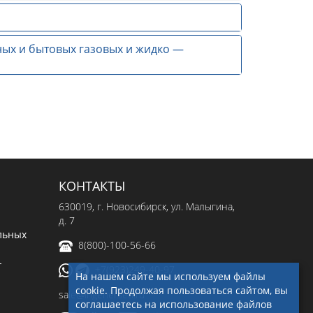
ых и бытовых газовых и жидко —
КОНТАКТЫ
630019
, г.
Новосибирск
,
ул. Малыгина,
д. 7
льных
8(800)-100-56-66
-
+7(923)249-40-97
На нашем сайте мы используем файлы
cookie. Продолжая пользоваться сайтом, вы
sale@ingenerseti.ru
соглашаетесь на использование файлов