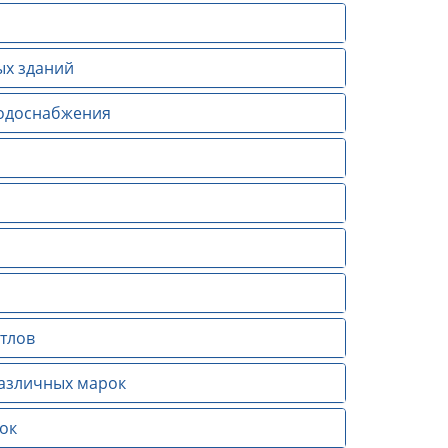
ых зданий
водоснабжения
тлов
различных марок
ок