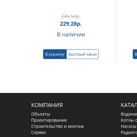
246,54
р.
229,28
р.
В наличии
В корзину
Быстрый заказ
В
КОМПАНИЯ
КАТА
Объекты
Водона
Проектирование
Котлы 
Строительство и монтаж
Насосы
Сервис
Радиат