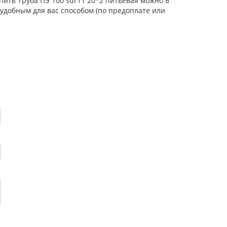
пить Труба ПЭ 100 sdr11 20*2 питьевая можно в
удобным для вас способом (по предоплате или