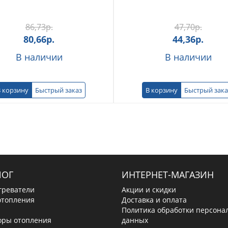
86,73
р.
47,70
р.
80,66
р.
44,36
р.
В наличии
В наличии
 корзину
Быстрый заказ
В корзину
Быстрый зака
ЛОГ
ИНТЕРНЕТ-МАГАЗИН
греватели
Акции и скидки
отопления
Доставка и оплата
Политика обработки персона
оры отопления
данных