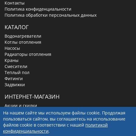
Контакты
Политика конфиденциальности
Политика обработки персональных данных
КАТАЛОГ
Водонагреватели
Котлы отопления
Насосы
Радиаторы отопления
Краны
Смесители
Теплый пол
Фитинги
Задвижки
ИНТЕРНЕТ-МАГАЗИН
Акции и скидки
Доставка и оплата
На нашем сайте мы используем файлы cookie. Продолжая
Политика обработки персональных данных
пользоваться сайтом, вы соглашаетесь на использование
Правила продажи в интернет-магазине
файлов cookie в соответствии с нашей
политикой
Карта сайта
конфиденциальности
.
Личный кабинет