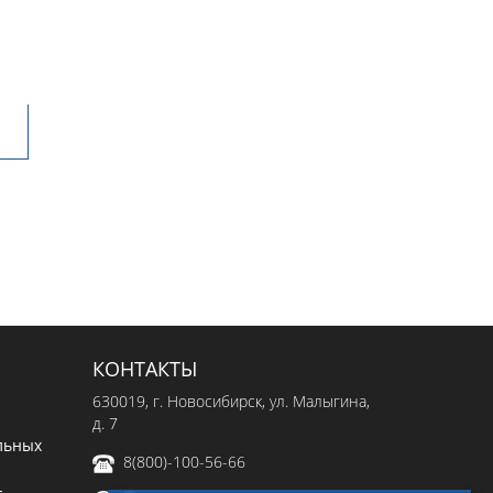
КОНТАКТЫ
630019
, г.
Новосибирск
,
ул. Малыгина,
д. 7
льных
8(800)-100-56-66
-