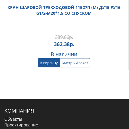
КРАН ШАРОВОЙ ТРЕХХОДОВОЙ 11Б27П (М) ДУ15 РУ16
G1/2-М20*1,5 СО СПУСКОМ
389,66
р.
362,38
р.
В наличии
В корзину
Быстрый заказ
КОМПАНИЯ
Объекты
Проектирование